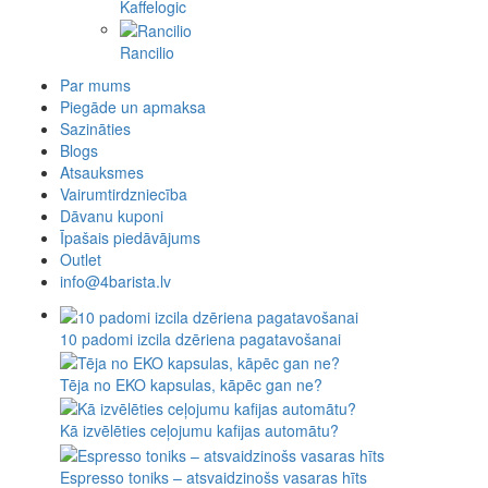
Kaffelogic
Rancilio
Par mums
Piegāde un apmaksa
Sazināties
Blogs
Atsauksmes
Vairumtirdzniecība
Dāvanu kuponi
Īpašais piedāvājums
Outlet
info@4barista.lv
10 padomi izcila dzēriena pagatavošanai
Tēja no EKO kapsulas, kāpēc gan ne?
Kā izvēlēties ceļojumu kafijas automātu?
Espresso toniks – atsvaidzinošs vasaras hīts