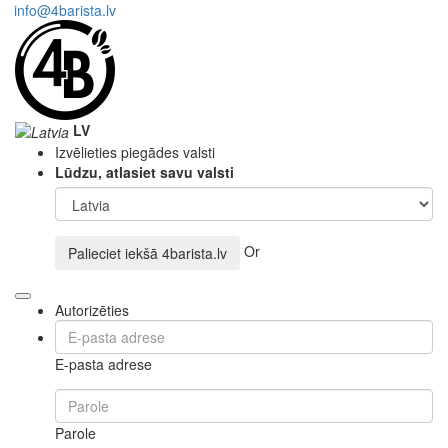
info@4barista.lv
LV
Izvēlieties piegādes valsti
Lūdzu, atlasiet savu valsti
Or
Palieciet iekšā
4barista.lv
Autorizēties
E-pasta adrese
Parole