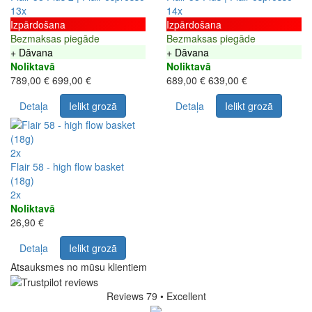
13x
14x
Izpārdošana
Izpārdošana
Bezmaksas piegāde
Bezmaksas piegāde
+ Dāvana
+ Dāvana
Noliktavā
Noliktavā
789,00 €
699,00 €
689,00 €
639,00 €
Detaļa
Ielikt grozā
Detaļa
Ielikt grozā
2x
Flair 58 - high flow basket
(18g)
2x
Noliktavā
26,90 €
Detaļa
Ielikt grozā
Atsauksmes no mūsu klientiem
Reviews 79
• Excellent