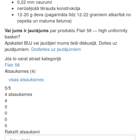
0,22 mm caurumi
nerūsējošā tērauda konstrukcija
12-20 g deva (pagarināta līdz 12-22 gramiem atkarībā no
cepeša un maluma lieluma)
Vai jums ir jautājums
par produktu Flair 58 — high uniformity
basket?
Apskatiet BUJ vai jautājiet mums tieši diskusijā. Doties uz
jautājumiem.
Dodieties uz jautājumiem
Jūs to varat atrast kategorijā
Flair 58
Atsauksmes (4)
visas atsauksmes
5/5
4 atsauksmes
4
0
0
0
0
Rakstīt atsauksmi