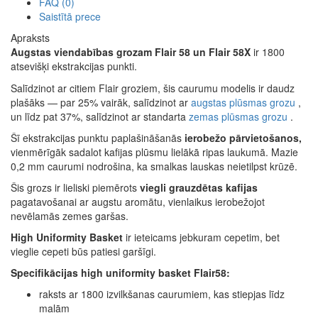
FAQ (0)
Saistītā prece
Apraksts
Augstas viendabības grozam
Flair 58 un Flair 58X
ir 1800
atsevišķi ekstrakcijas punkti.
Salīdzinot ar citiem Flair groziem, šis caurumu modelis ir daudz
plašāks — par 25% vairāk, salīdzinot ar
augstas plūsmas grozu
,
un līdz pat 37%, salīdzinot ar standarta
zemas plūsmas grozu
.
Šī ekstrakcijas punktu paplašināšanās
ierobežo pārvietošanos,
vienmērīgāk sadalot kafijas plūsmu lielākā ripas laukumā. Mazie
0,2 mm caurumi nodrošina, ka smalkas lauskas neietilpst krūzē.
Šis grozs ir lieliski piemērots
viegli grauzdētas kafijas
pagatavošanai ar augstu aromātu, vienlaikus ierobežojot
nevēlamās zemes garšas.
High Uniformity Basket
ir ieteicams jebkuram cepetim, bet
vieglie cepeti būs patiesi garšīgi.
Specifikācijas high uniformity basket Flair58:
raksts ar 1800 izvilkšanas caurumiem, kas stiepjas līdz
malām