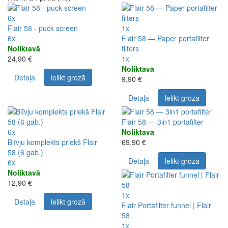
6x
Flair 58 - puck screen
1x
6x
Flair 58 — Paper portafilter
Noliktavā
filters
24,90 €
1x
Noliktavā
Detaļa
Ielikt grozā
9,90 €
Detaļa
Ielikt grozā
Flair 58 — 3in1 portafilter
6x
Noliktavā
Blīvju komplekts priekš Flair
69,90 €
58 (6 gab.)
Detaļa
Ielikt grozā
6x
Noliktavā
12,90 €
1x
Detaļa
Ielikt grozā
Flair Portafilter funnel | Flair
58
1x