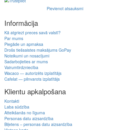
Pievienot atsauksmi
Informācija
Kā atgriezt preces savā valstī?
Par mums
Piegāde un apmaksa
Drošs tiešsaistes maksājums GoPay
Noteikumi un nosacījumi
Sadarbojieties ar mums
Vairumtirdzniecība
Wacaco — autorizēts izplatītājs
Cafelat — pilnvarots izplatītājs
Klientu apkalpošana
Kontakti
Laba sūdzība
Atteikšanās no līguma
Personas datu aizsardzība
Biļetens – personas datu aizsardzība