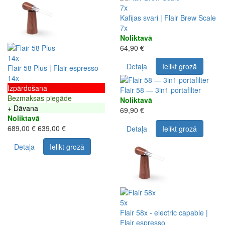
7x
Kafijas svari | Flair Brew Scale
7x
Noliktavā
64,90 €
14x
Detaļa
Ielikt grozā
Flair 58 Plus | Flair espresso
14x
Izpārdošana
Flair 58 — 3in1 portafilter
Bezmaksas piegāde
Noliktavā
+ Dāvana
69,90 €
Noliktavā
689,00 €
639,00 €
Detaļa
Ielikt grozā
Detaļa
Ielikt grozā
5x
Flair 58x - electric capable |
Flair espresso