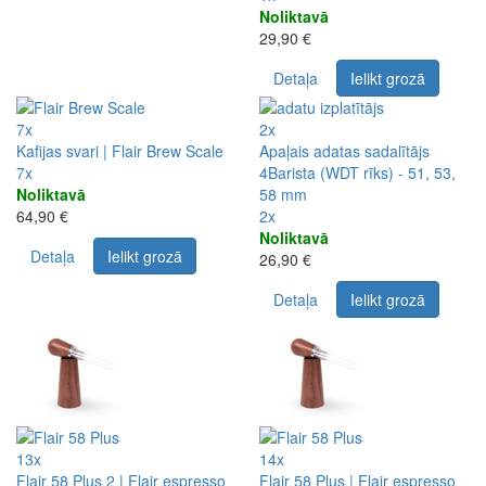
Noliktavā
29,90 €
Detaļa
Ielikt grozā
7x
2x
Kafijas svari | Flair Brew Scale
Apaļais adatas sadalītājs
7x
4Barista (WDT rīks) - 51, 53,
Noliktavā
58 mm
64,90 €
2x
Noliktavā
Detaļa
Ielikt grozā
26,90 €
Detaļa
Ielikt grozā
13x
14x
Flair 58 Plus 2 | Flair espresso
Flair 58 Plus | Flair espresso