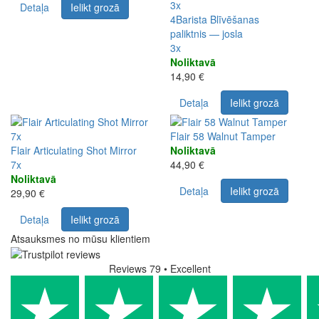
3x
Detaļa
Ielikt grozā
4Barista Blīvēšanas
paliktnis — josla
3x
Noliktavā
14,90 €
Detaļa
Ielikt grozā
7x
Flair 58 Walnut Tamper
Flair Articulating Shot Mirror
Noliktavā
7x
44,90 €
Noliktavā
Detaļa
Ielikt grozā
29,90 €
Detaļa
Ielikt grozā
Atsauksmes no mūsu klientiem
Reviews 79
• Excellent