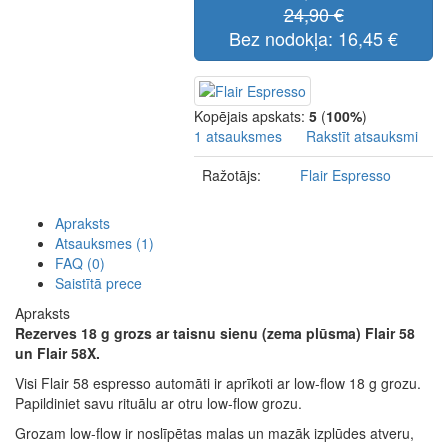
24,90 €
Bez nodokļa: 16,45 €
Kopējais apskats:
5
(
100%
)
1 atsauksmes
Rakstīt atsauksmi
Ražotājs:
Flair Espresso
Apraksts
Atsauksmes (1)
FAQ (0)
Saistītā prece
Apraksts
Rezerves 18 g grozs ar taisnu sienu (zema plūsma) Flair 58
un Flair 58X.
Visi Flair 58 espresso automāti ir aprīkoti ar low-flow 18 g grozu.
Papildiniet savu rituālu ar otru low-flow grozu.
Grozam low-flow ir noslīpētas malas un mazāk izplūdes atveru,