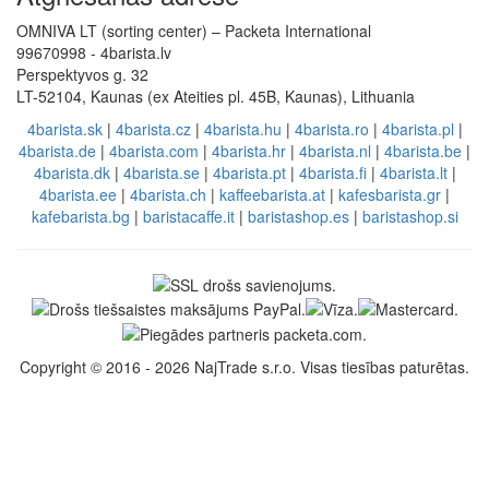
OMNIVA LT (sorting center) – Packeta International
99670998 - 4barista.lv
Perspektyvos g. 32
LT-52104, Kaunas (ex Ateities pl. 45B, Kaunas), Lithuania
4barista.sk
|
4barista.cz
|
4barista.hu
|
4barista.ro
|
4barista.pl
|
4barista.de
|
4barista.com
|
4barista.hr
|
4barista.nl
|
4barista.be
|
4barista.dk
|
4barista.se
|
4barista.pt
|
4barista.fi
|
4barista.lt
|
4barista.ee
|
4barista.ch
|
kaffeebarista.at
|
kafesbarista.gr
|
kafebarista.bg
|
baristacaffe.it
|
baristashop.es
|
baristashop.si
Copyright © 2016 - 2026 NajTrade s.r.o. Visas tiesības paturētas.