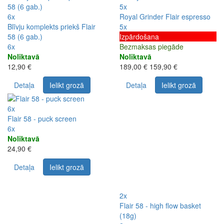
5x
6x
Royal Grinder Flair espresso
Blīvju komplekts priekš Flair
5x
58 (6 gab.)
Izpārdošana
6x
Bezmaksas piegāde
Noliktavā
Noliktavā
12,90 €
189,00 €
159,90 €
Detaļa
Ielikt grozā
Detaļa
Ielikt grozā
6x
Flair 58 - puck screen
6x
Noliktavā
24,90 €
Detaļa
Ielikt grozā
2x
Flair 58 - high flow basket
(18g)