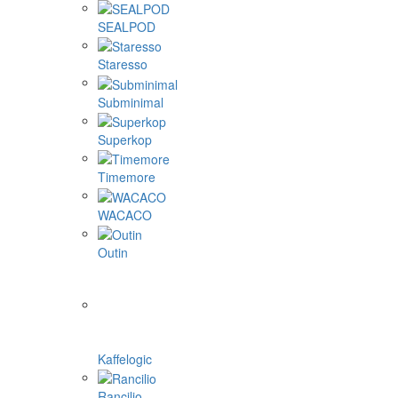
SEALPOD
Staresso
Subminimal
Superkop
Timemore
WACACO
Outin
Kaffelogic
Rancilio