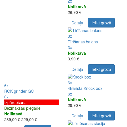
2x
Noliktavā
26,90 €
Detaļa
Ielikt grozā
3x
Tīrīšanas balons
3x
Noliktavā
3,90 €
Detaļa
Ielikt grozā
6x
6x
4Barista Knock box
ROK grinder GC
6x
6x
Noliktavā
Izpārdošana
29,90 €
Bezmaksas piegāde
Noliktavā
Detaļa
Ielikt grozā
239,00 €
229,00 €