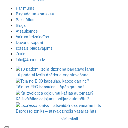
Par mums
Piegāde un apmaksa
Sazināties
Blogs
Atsauksmes
Vairumtirdzniecība
Dāvanu kuponi
Īpašais piedāvājums
Outlet
info@4barista.lv
10 padomi izcila dzēriena pagatavošanai
Tēja no EKO kapsulas, kāpēc gan ne?
Kā izvēlēties ceļojumu kafijas automātu?
Espresso toniks – atsvaidzinošs vasaras hīts
visi raksti