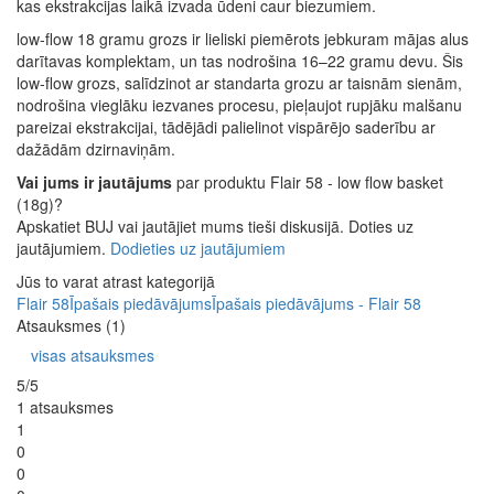
kas ekstrakcijas laikā izvada ūdeni caur biezumiem.
low-flow 18 gramu grozs ir lieliski piemērots jebkuram mājas alus
darītavas komplektam, un tas nodrošina 16–22 gramu devu. Šis
low-flow grozs, salīdzinot ar standarta grozu ar taisnām sienām,
nodrošina vieglāku iezvanes procesu, pieļaujot rupjāku malšanu
pareizai ekstrakcijai, tādējādi palielinot vispārējo saderību ar
dažādām dzirnaviņām.
Vai jums ir jautājums
par produktu Flair 58 - low flow basket
(18g)?
Apskatiet BUJ vai jautājiet mums tieši diskusijā. Doties uz
jautājumiem.
Dodieties uz jautājumiem
Jūs to varat atrast kategorijā
Flair 58
Īpašais piedāvājums
Īpašais piedāvājums - Flair 58
Atsauksmes (1)
visas atsauksmes
5/5
1 atsauksmes
1
0
0