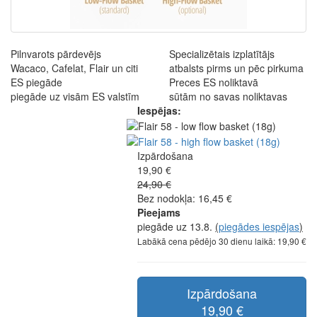
Pilnvarots pārdevējs
Specializētais izplatītājs
Wacaco, Cafelat, Flair un citi
atbalsts pirms un pēc pirkuma
ES piegāde
Preces ES noliktavā
piegāde uz visām ES valstīm
sūtām no savas noliktavas
Iespējas:
Izpārdošana
19,90 €
24,90 €
Bez nodokļa: 16,45 €
Pieejams
piegāde uz 13.8.
(
piegādes iespējas
)
Labākā cena pēdējo 30 dienu laikā: 19,90 €
Izpārdošana
19,90 €