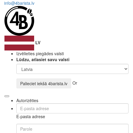
info@4barista.lv
LV
Izvēlieties piegādes valsti
Lūdzu, atlasiet savu valsti
Or
Palieciet iekšā
4barista.lv
Autorizēties
E-pasta adrese