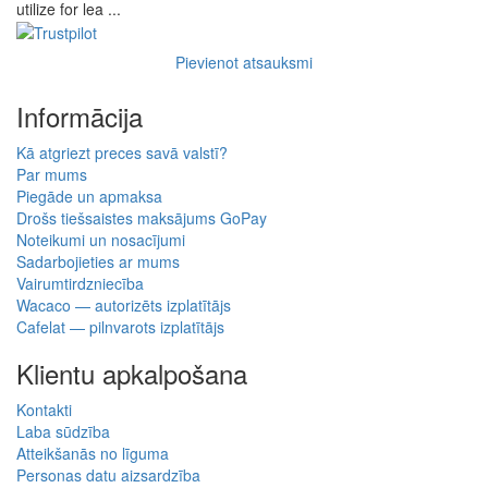
utilize for lea ...
Pievienot atsauksmi
Informācija
Kā atgriezt preces savā valstī?
Par mums
Piegāde un apmaksa
Drošs tiešsaistes maksājums GoPay
Noteikumi un nosacījumi
Sadarbojieties ar mums
Vairumtirdzniecība
Wacaco — autorizēts izplatītājs
Cafelat — pilnvarots izplatītājs
Klientu apkalpošana
Kontakti
Laba sūdzība
Atteikšanās no līguma
Personas datu aizsardzība