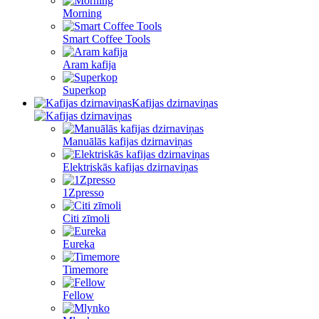
Morning
Smart Coffee Tools
Aram kafija
Superkop
Kafijas dzirnaviņas
Manuālās kafijas dzirnaviņas
Elektriskās kafijas dzirnaviņas
1Zpresso
Citi zīmoli
Eureka
Timemore
Fellow