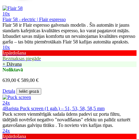
10x
Flair 58 - electric | Flair espresso
Flair 58 ir Flair espresso galvenais modelis . Šis automāts ir jauns
standarts kafejnīcas kvalitātes espresso, ko varat pagatavot mājās.
Izbaudiet savas mājas komfortu un nevainojamas kvalitātes espresso
garšu – tas būtu piemērotākais Flair 58 kafijas automāta apraksts.
10x
Izpārdošana
Bezmaksas piegāde
+ Dāvana
Noliktavā
639,00 €
589,00 €
Detaļa
Ielikt grozā
24x
4Barista Puck screen (1 gab.) – 51, 53, 58, 58,5 mm
Puck screen vienmērīgāk sadala ūdens padevi uz porta filtru,
tādējādi novēršot negatīvo "novadīšanas" efektu un palīdz uzturēt
gatavošanas galviņu tīrāku . To novieto virs kafijas ripas.
24x
Izpārdošana