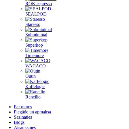
ROK espresso
SEALPOD
Staresso
Subminimal
Superkop
Timemore
WACACO
Outin
Kaffelogic
Rancilio
Par mums
Piegāde un apmaksa
Sazināties
Blogs
Atsauksmes