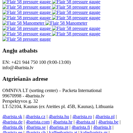
Angļu atbalsts
EN: +421 944 750 100 (9:00-13:00)
info@4barista.lv
Atgriešanās adrese
OMNIVA LT (sorting center) – Packeta International
99670998 - 4barista.lv
Perspektyvos g. 32
LT-52104, Kaunas (ex Ateities pl. 45B, Kaunas), Lithuania
4barista.sk
|
4barista.cz
|
4barista.hu
|
4barista.ro
|
4barista.pl
|
4barista.de
|
4barista.com
|
4barista.hr
|
4barista.nl
|
4barista.be
|
4barista.dk
|
4barista.se
|
4barista.pt
|
4barista.fi
|
4barista.lt
|
4barista.ee
|
4barista.ch
|
kaffeebarista.at
|
kafesbarista.gr
|