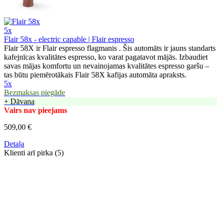
5x
Flair 58x - electric capable | Flair espresso
Flair 58X ir Flair espresso flagmanis . Šis automāts ir jauns standarts
kafejnīcas kvalitātes espresso, ko varat pagatavot mājās. Izbaudiet
savas mājas komfortu un nevainojamas kvalitātes espresso garšu –
tas būtu piemērotākais Flair 58X kafijas automāta apraksts.
5x
Bezmaksas piegāde
+ Dāvana
Vairs nav pieejams
509,00 €
Detaļa
Klienti arī pirka (5)