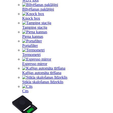
WDT tool
Blīvēšanas paklājiņi
Knock box
Tamping stacija
Piena kannas
Portafilter
Termometri
Espresso mirror
Kafijas automāta tīrīšana
Stikla skalošanas līdzeklis
Cits