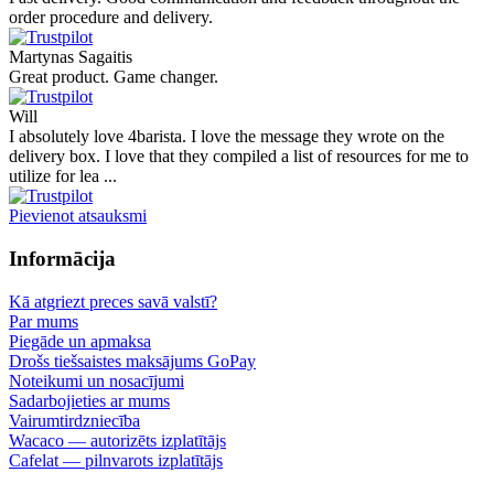
order procedure and delivery.
Martynas Sagaitis
Great product. Game changer.
Will
I absolutely love 4barista. I love the message they wrote on the
delivery box. I love that they compiled a list of resources for me to
utilize for lea ...
Pievienot atsauksmi
Informācija
Kā atgriezt preces savā valstī?
Par mums
Piegāde un apmaksa
Drošs tiešsaistes maksājums GoPay
Noteikumi un nosacījumi
Sadarbojieties ar mums
Vairumtirdzniecība
Wacaco — autorizēts izplatītājs
Cafelat — pilnvarots izplatītājs