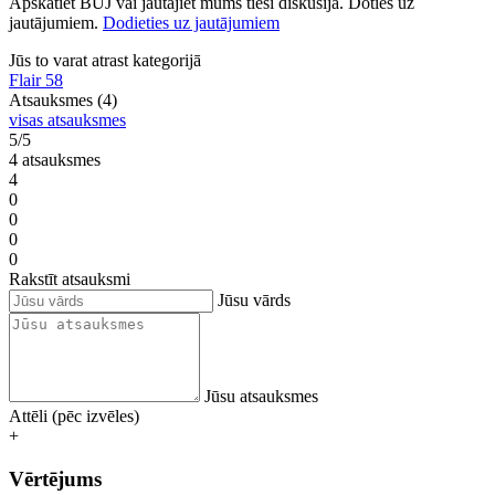
Apskatiet BUJ vai jautājiet mums tieši diskusijā. Doties uz
jautājumiem.
Dodieties uz jautājumiem
Jūs to varat atrast kategorijā
Flair 58
Atsauksmes (4)
visas atsauksmes
5/5
4 atsauksmes
4
0
0
0
0
Rakstīt atsauksmi
Jūsu vārds
Jūsu atsauksmes
Attēli (pēc izvēles)
+
Vērtējums