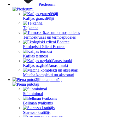
Piederumi
Kafijas grauzdētāji
Tējkanna
Termoskrūzes un termospudeles
Ekoloģiski ēdieni Ecotree
Kafijas termosi
Kafijas uzglabāšanas trauki
Matcha komplekti un aksesuāri
Piena putotāji
Subminimal
Bellman tvaikonis
Staresso kratītājs