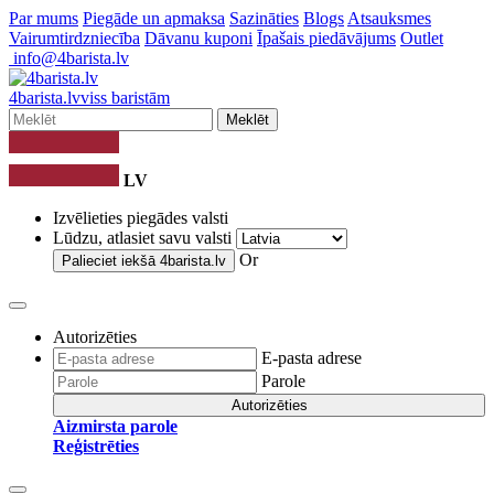
Par mums
Piegāde un apmaksa
Sazināties
Blogs
Atsauksmes
Vairumtirdzniecība
Dāvanu kuponi
Īpašais piedāvājums
Outlet
info@4barista.lv
4
barista
.lv
viss baristām
Meklēt
LV
Izvēlieties piegādes valsti
Lūdzu, atlasiet savu valsti
Or
Palieciet iekšā
4barista.lv
Autorizēties
E-pasta adrese
Parole
Autorizēties
Aizmirsta parole
Reģistrēties