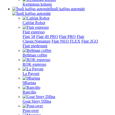
Kempinga krāsnis
Īpaši kafijas automāti
Cafelat Robot
Flair espresso
Flair 58
Flair 49 PRO
Flair PRO
Flair
Classic/Signature
Flair NEO FLEX
Flair 2GO
Flair piederumi
Bellman coffee
ROK espresso
La Pavoni
9Barista
Rancilio
Goat Story Džīna
Pour-over