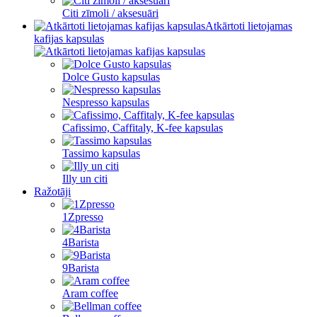
Citi zīmoli / aksesuāri
Atkārtoti lietojamas
kafijas kapsulas
Dolce Gusto kapsulas
Nespresso kapsulas
Cafissimo, Caffitaly, K-fee kapsulas
Tassimo kapsulas
Illy un citi
Ražotāji
1Zpresso
4Barista
9Barista
Aram coffee