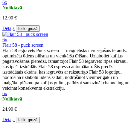
6x
Noliktavā
12,90 €
Detaļa
Ielikt grozā
6x
Flair 58 - puck screen
Flair 58 iegravēts Puck screen — magnētisks nerūsējošais tērauds,
optimizēta ūdens plūsma un vienkārša tīrīšana Uzlabojiet kafijas
pagatavošanas pieredzi, izmantojot Flair 58 iegravēto ripas ekrānu,
kas īpaši izstrādāts Flair 58 espresso automātam. Šis precīzi
izstrādātais ekrāns, kas iegravēts ar raksturīgo Flair 58 logotipu,
nodrošina uzlabotu ūdens sadali, nodrošinot vienmērīgāku un
maigāku plūsmu pa kafijas gultni, palīdzot samazināt channeling un
veicināt konsekventu ekstrakciju.
6x
Noliktavā
24,90 €
Detaļa
Ielikt grozā