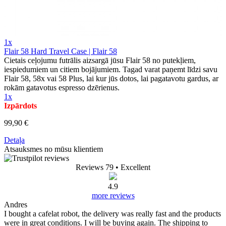
1x
Flair 58 Hard Travel Case | Flair 58
Cietais ceļojumu futrālis aizsargā jūsu Flair 58 no putekļiem,
iespiedumiem un citiem bojājumiem. Tagad varat paņemt līdzi savu
Flair 58, 58x vai 58 Plus, lai kur jūs dotos, lai pagatavotu gardus, ar
rokām gatavotus espresso dzērienus.
1x
Izpārdots
99,90 €
Detaļa
Atsauksmes no mūsu klientiem
Reviews 79
• Excellent
4.9
more reviews
Andres
I bought a cafelat robot, the delivery was really fast and the products
were in great conditions. I will be buying again. The shipping to