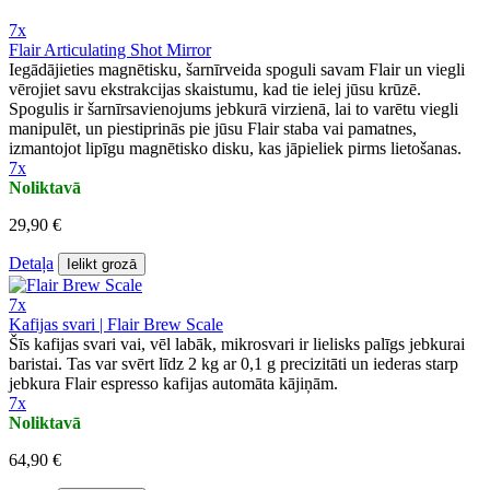
7x
Flair Articulating Shot Mirror
Iegādājieties magnētisku, šarnīrveida spoguli savam Flair un viegli
vērojiet savu ekstrakcijas skaistumu, kad tie ielej jūsu krūzē.
Spogulis ir šarnīrsavienojums jebkurā virzienā, lai to varētu viegli
manipulēt, un piestiprinās pie jūsu Flair staba vai pamatnes,
izmantojot lipīgu magnētisko disku, kas jāpieliek pirms lietošanas.
7x
Noliktavā
29,90 €
Detaļa
Ielikt grozā
7x
Kafijas svari | Flair Brew Scale
Šīs kafijas svari vai, vēl labāk, mikrosvari ir lielisks palīgs jebkurai
baristai. Tas var svērt līdz 2 kg ar 0,1 g precizitāti un iederas starp
jebkura Flair espresso kafijas automāta kājiņām.
7x
Noliktavā
64,90 €