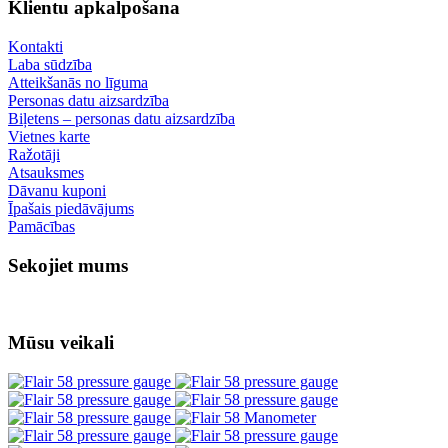
Klientu apkalpošana
Kontakti
Laba sūdzība
Atteikšanās no līguma
Personas datu aizsardzība
Biļetens – personas datu aizsardzība
Vietnes karte
Ražotāji
Atsauksmes
Dāvanu kuponi
Īpašais piedāvājums
Pamācības
Sekojiet mums
Mūsu veikali