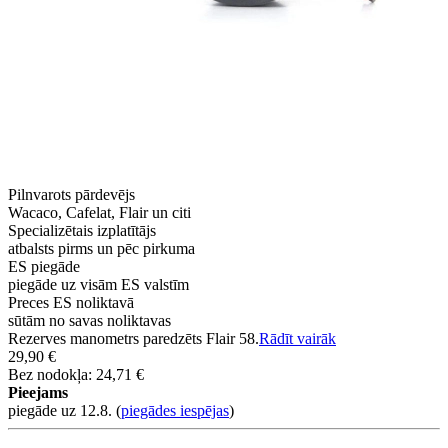
Pilnvarots pārdevējs
Wacaco, Cafelat, Flair un citi
Specializētais izplatītājs
atbalsts pirms un pēc pirkuma
ES piegāde
piegāde uz visām ES valstīm
Preces ES noliktavā
sūtām no savas noliktavas
Rezerves manometrs paredzēts Flair 58.
Rādīt vairāk
29,90 €
Bez nodokļa: 24,71 €
Pieejams
piegāde uz 12.8.
(
piegādes iespējas
)
-