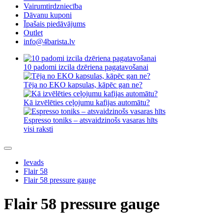
Vairumtirdzniecība
Dāvanu kuponi
Īpašais piedāvājums
Outlet
info@4barista.lv
10 padomi izcila dzēriena pagatavošanai
Tēja no EKO kapsulas, kāpēc gan ne?
Kā izvēlēties ceļojumu kafijas automātu?
Espresso toniks – atsvaidzinošs vasaras hīts
visi raksti
Ievads
Flair 58
Flair 58 pressure gauge
Flair 58 pressure gauge