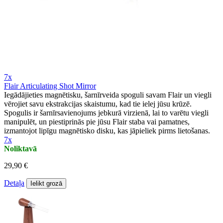
7x
Flair Articulating Shot Mirror
Iegādājieties magnētisku, šarnīrveida spoguli savam Flair un viegli
vērojiet savu ekstrakcijas skaistumu, kad tie ielej jūsu krūzē.
Spogulis ir šarnīrsavienojums jebkurā virzienā, lai to varētu viegli
manipulēt, un piestiprinās pie jūsu Flair staba vai pamatnes,
izmantojot lipīgu magnētisko disku, kas jāpieliek pirms lietošanas.
7x
Noliktavā
29,90 €
Detaļa
Ielikt grozā