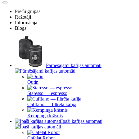
Preču grupas
Ražotāji
Informācija
Blogs
Pārnēsājami kafijas automāti
Outin
Staresso — espresso
Cafflano — filtrēta kafija
Kempinga krāsnis
Īpaši kafijas automāti
Cafelat Robot