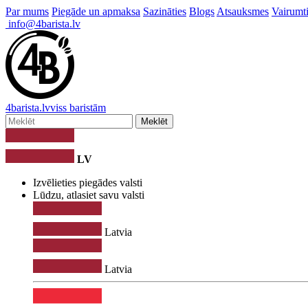
Par mums
Piegāde un apmaksa
Sazināties
Blogs
Atsauksmes
Vairumti
info@4barista.lv
4
barista
.lv
viss baristām
Meklēt
LV
Izvēlieties piegādes valsti
Lūdzu, atlasiet savu valsti
Latvia
Latvia