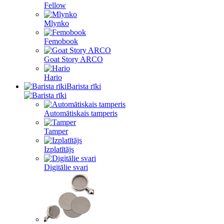
Fellow
Mlynko
Femobook
Goat Story ARCO
Hario
Barista rīki
Automātiskais tamperis
Tamper
Izplatītājs
Digitālie svari