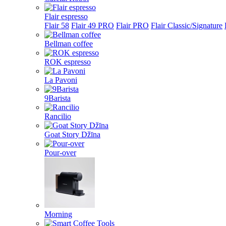
Flair espresso
Flair 58
Flair 49 PRO
Flair PRO
Flair Classic/Signature
Bellman coffee
ROK espresso
La Pavoni
9Barista
Rancilio
Goat Story Džīna
Pour-over
Morning