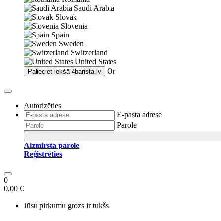
Saudi Arabia
Slovak
Slovenia
Spain
Sweden
Switzerland
United States
Or
Palieciet iekšā
4barista.lv
Autorizēties
E-pasta adrese
Parole
Aizmirsta parole
Reģistrēties
0
0,00 €
Jūsu pirkumu grozs ir tukšs!