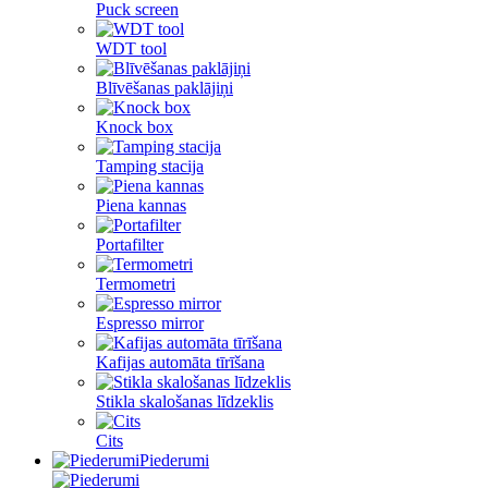
Puck screen
WDT tool
Blīvēšanas paklājiņi
Knock box
Tamping stacija
Piena kannas
Portafilter
Termometri
Espresso mirror
Kafijas automāta tīrīšana
Stikla skalošanas līdzeklis
Cits
Piederumi