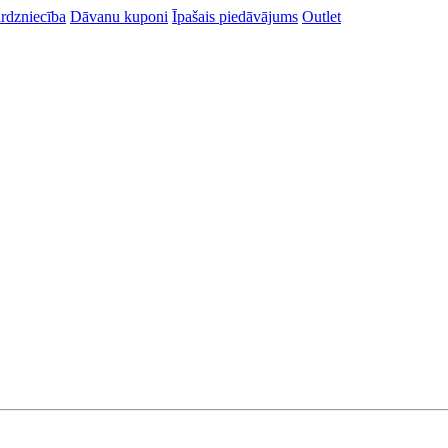
rdzniecība
Dāvanu kuponi
Īpašais piedāvājums
Outlet