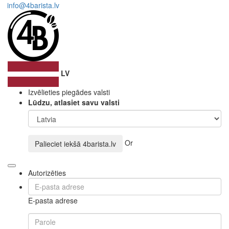
info@4barista.lv
LV
Izvēlieties piegādes valsti
Lūdzu, atlasiet savu valsti
Or
Palieciet iekšā
4barista.lv
Autorizēties
E-pasta adrese