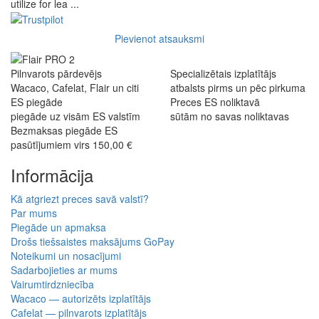
utilize for lea ...
Pievienot atsauksmi
Pilnvarots pārdevējs
Specializētais izplatītājs
Wacaco, Cafelat, Flair un citi
atbalsts pirms un pēc pirkuma
ES piegāde
Preces ES noliktavā
piegāde uz visām ES valstīm
sūtām no savas noliktavas
Bezmaksas piegāde ES
pasūtījumiem virs 150,00 €
Informācija
Kā atgriezt preces savā valstī?
Par mums
Piegāde un apmaksa
Drošs tiešsaistes maksājums GoPay
Noteikumi un nosacījumi
Sadarbojieties ar mums
Vairumtirdzniecība
Wacaco — autorizēts izplatītājs
Cafelat — pilnvarots izplatītājs