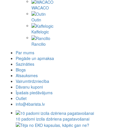
WACACO
Outin
Kaffelogic
Rancilio
Par mums
Piegāde un apmaksa
Sazināties
Blogs
Atsauksmes
Vairumtirdzniecība
Dāvanu kuponi
Īpašais piedāvājums
Outlet
info@4barista.lv
10 padomi izcila dzēriena pagatavošanai