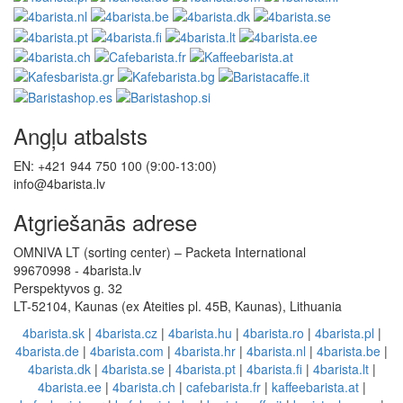
Angļu atbalsts
EN: +421 944 750 100 (9:00-13:00)
info@4barista.lv
Atgriešanās adrese
OMNIVA LT (sorting center) – Packeta International
99670998 - 4barista.lv
Perspektyvos g. 32
LT-52104, Kaunas (ex Ateities pl. 45B, Kaunas), Lithuania
4barista.sk
|
4barista.cz
|
4barista.hu
|
4barista.ro
|
4barista.pl
|
4barista.de
|
4barista.com
|
4barista.hr
|
4barista.nl
|
4barista.be
|
4barista.dk
|
4barista.se
|
4barista.pt
|
4barista.fi
|
4barista.lt
|
4barista.ee
|
4barista.ch
|
cafebarista.fr
|
kaffeebarista.at
|