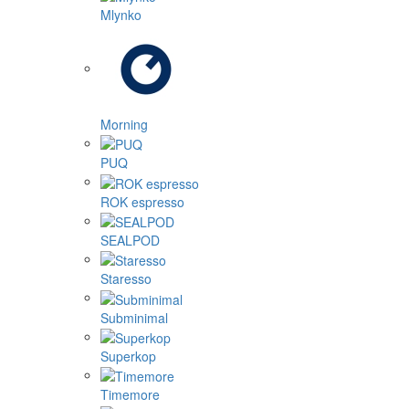
Mlynko
Morning
PUQ
ROK espresso
SEALPOD
Staresso
Subminimal
Superkop
Timemore