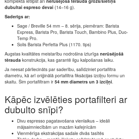
komplektā ietilpst arī
nerūsējošā tērauda grozs/sietiņš
dubultai espreso devai
(14–16 g).
Saderīgs ar:
Sage / Breville 54 mm – 8. sērija, piemēram: Barista
Express, Barista Pro, Barista Touch, Bambino Plus, Duo-
Temp Pro.
Solis Barista Perfetta Plus (1170. tips)
Augstas kvalitātes meistarību nodrošina izturīga
nerūsējošā
tērauda
konstrukcija, kas garantē ilgu kalpošanas laiku.
Ja neesat pārliecināts par saderību, salīdziniet portafiltra
diametru, kā arī oriģinālā portafiltra fiksācijas izciļņu formu un
skaitu. Šim portafiltram ir
54 mm diametrs un 3 izciļņi
.
Kāpēc izvēlēties portafilteri ar
dubulto snīpi?
Divu espresso pagatavošana vienlaikus – ideāli
mājsaimniecībām un mazām kafejnīcām
Vienmērīga ekstrakcijas sadale divās tasītēs