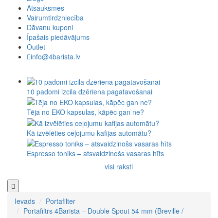
Atsauksmes
Vairumtirdzniecība
Dāvanu kuponi
Īpašais piedāvājums
Outlet
info@4barista.lv
10 padomi izcila dzēriena pagatavošanai
Tēja no EKO kapsulas, kāpēc gan ne?
Kā izvēlēties ceļojumu kafijas automātu?
Espresso toniks – atsvaidzinošs vasaras hīts
visi raksti
Ievads
Portafilter
Portafiltrs 4Barista – Double Spout 54 mm (Breville /