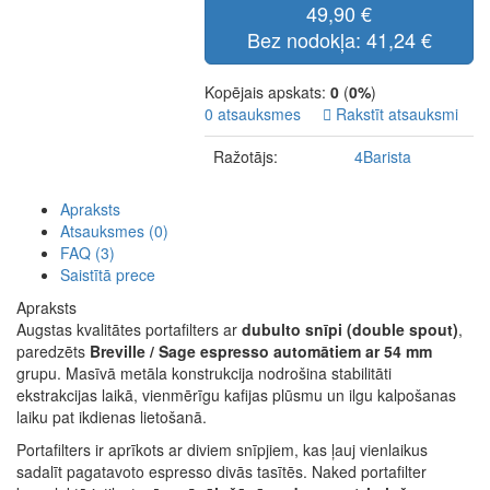
49,90 €
Bez nodokļa: 41,24 €
Kopējais apskats:
0
(
0%
)
0 atsauksmes
Rakstīt atsauksmi
Ražotājs:
4Barista
Apraksts
Atsauksmes (0)
FAQ (3)
Saistītā prece
Apraksts
Augstas kvalitātes portafilters ar
dubulto snīpi (double spout)
,
paredzēts
Breville / Sage espresso automātiem ar 54 mm
grupu. Masīvā metāla konstrukcija nodrošina stabilitāti
ekstrakcijas laikā, vienmērīgu kafijas plūsmu un ilgu kalpošanas
laiku pat ikdienas lietošanā.
Portafilters ir aprīkots ar diviem snīpjiem, kas ļauj vienlaikus
sadalīt pagatavoto espresso divās tasītēs. Naked portafilter