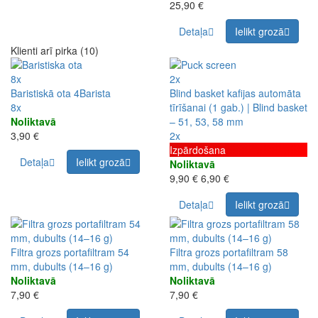
25,90 €
Detaļa
Ielikt grozā
Klienti arī pirka (10)
8x
2x
Baristiskā ota 4Barista
Blind basket kafijas automāta
8x
tīrīšanai (1 gab.) | Blind basket
Noliktavā
– 51, 53, 58 mm
3,90 €
2x
Izpārdošana
Detaļa
Ielikt grozā
Noliktavā
9,90 €
6,90 €
Detaļa
Ielikt grozā
Filtra grozs portafiltram 54
Filtra grozs portafiltram 58
mm, dubults (14–16 g)
mm, dubults (14–16 g)
Noliktavā
Noliktavā
7,90 €
7,90 €