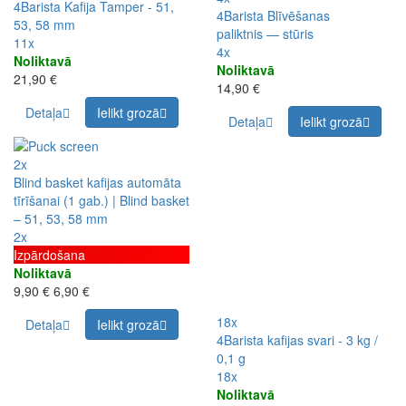
4Barista Kafija Tamper - 51,
4Barista Blīvēšanas
53, 58 mm
paliktnis — stūris
11x
4x
Noliktavā
Noliktavā
21,90 €
14,90 €
Detaļa
Ielikt grozā
Detaļa
Ielikt grozā
2x
Blind basket kafijas automāta
tīrīšanai (1 gab.) | Blind basket
– 51, 53, 58 mm
2x
Izpārdošana
Noliktavā
9,90 €
6,90 €
18x
Detaļa
Ielikt grozā
4Barista kafijas svari - 3 kg /
0,1 g
18x
Noliktavā