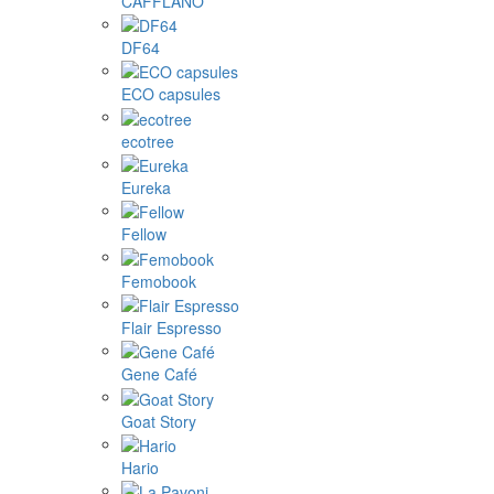
CAFFLANO
DF64
ECO capsules
ecotree
Eureka
Fellow
Femobook
Flair Espresso
Gene Café
Goat Story
Hario