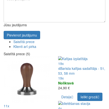
Jūsu jautājums
Pievienot jautājumu
Saistītā prece
Klienti arī pirka
Saistītā prece (5)
19x
4Barista kafijas sadalītājs - 51,
53, 58 mm
19x
Noliktavā
24,90 €
Detaļa
Ielikt grozā
11x
4x