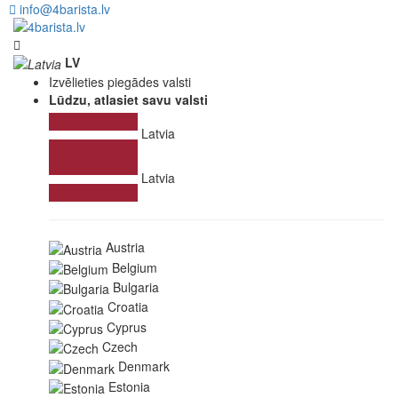
info@4barista.lv
LV
Izvēlieties piegādes valsti
Lūdzu, atlasiet savu valsti
Latvia
Latvia
Austria
Belgium
Bulgaria
Croatia
Cyprus
Czech
Denmark
Estonia