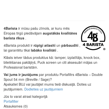
4Barista
ir mūsu pašu zīmols, ar kuru mēs
Eiropas tirgū piedāvājam
augstākās kvalitātes
barista rīkus
.
4Barista produkti ir
rūpīgi atlasīti
un
pārbaudīti
,
lai garantētu tikai
labāko kvalitāti
.
Klāsts ietver tādus produktus kā: tamper, izplatītājs, knock box,
blietēšanas paklājiņš, Puck screen un citi aksesuāri mājas un
Professional baristām.
Vai jums ir jautājums
par produktu Portafiltrs 4Barista – Double
Spout 54 mm (Breville / Sage)?
Apskatiet BUJ vai jautājiet mums tieši diskusijā. Doties uz
jautājumiem.
Dodieties uz jautājumiem
Jūs to varat atrast kategorijā
Portafilter
Atsauksmes (0)