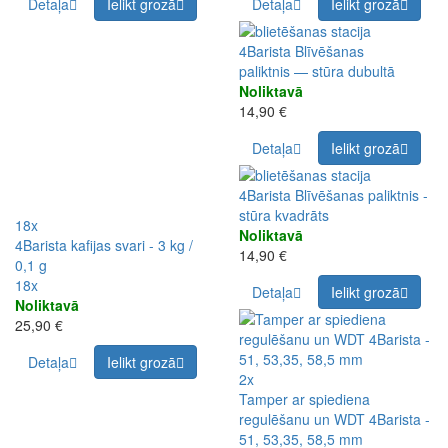
Detaļa
Ielikt grozā
Detaļa
Ielikt grozā
4Barista Blīvēšanas
paliktnis — stūra dubultā
Noliktavā
14,90 €
Detaļa
Ielikt grozā
4Barista Blīvēšanas paliktnis -
stūra kvadrāts
18x
Noliktavā
4Barista kafijas svari - 3 kg /
14,90 €
0,1 g
18x
Detaļa
Ielikt grozā
Noliktavā
25,90 €
Detaļa
Ielikt grozā
2x
Tamper ar spiediena
regulēšanu un WDT 4Barista -
51, 53,35, 58,5 mm