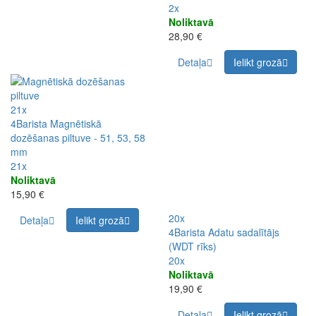
2x
Noliktavā
28,90 €
Detaļa
Ielikt grozā
21x
4Barista Magnētiskā
dozēšanas piltuve - 51, 53, 58
mm
21x
Noliktavā
15,90 €
20x
Detaļa
Ielikt grozā
4Barista Adatu sadalītājs
(WDT rīks)
20x
Noliktavā
19,90 €
Detaļa
Ielikt grozā