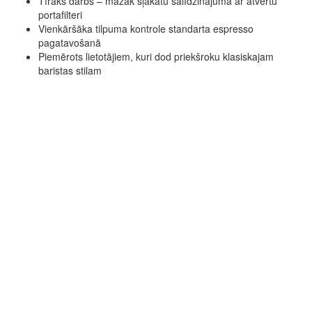
Tīrāks darbs – mazāk šļakatu salīdzinājumā ar atvērtu
portafilteri
Vienkāršāka tilpuma kontrole standarta espresso
pagatavošanā
Piemērots lietotājiem, kuri dod priekšroku klasiskajam
baristas stilam