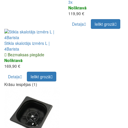
3x
Noliktavā
119,90 €
Detaļa
Ielikt grozā
Stikla skalotājs izmērs L |
4Barista
Bezmaksas piegāde
Noliktavā
169,90 €
Detaļa
Ielikt grozā
Krāsu iespējas (1)