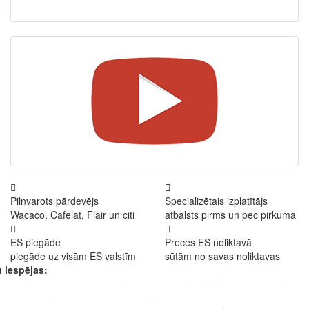
Pilnvarots pārdevējs
Specializētais izplatītājs
Wacaco, Cafelat, Flair un citi
atbalsts pirms un pēc pirkuma
ES piegāde
Preces ES noliktavā
piegāde uz visām ES valstīm
sūtām no savas noliktavas
 iespējas: