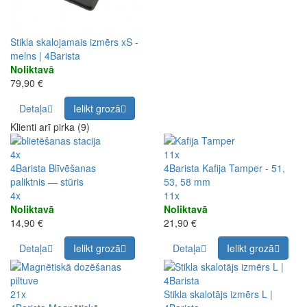
Stikla skalojamais izmērs xS -
melns | 4Barista
Noliktavā
79,90 €
Detaļa
Ielikt grozā
Klienti arī pirka (9)
4x
11x
4Barista Blīvēšanas
4Barista Kafija Tamper - 51,
paliktnis — stūris
53, 58 mm
4x
11x
Noliktavā
Noliktavā
14,90 €
21,90 €
Detaļa
Ielikt grozā
Detaļa
Ielikt grozā
21x
Stikla skalotājs izmērs L |