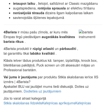
ietaupot laiku
, lietojot, salīdzinot ar Classic mazgāšanu
augstspiediena,
rotējoša sprausla
ar efektīvu tīrīšanu
nerūsējošā tērauda
dizains ilgam kalpošanas laikam
savienojošās šļūtenes iepakojumā
4Barista
ir mūsu pašu zīmols, ar kuru mēs
Eiropas tirgū piedāvājam
augstākās kvalitātes
barista rīkus
.
4Barista produkti ir
rūpīgi atlasīti
un
pārbaudīti
,
lai garantētu tikai
labāko kvalitāti
.
Klāsts ietver tādus produktus kā: tamper, izplatītājs, knock box,
blietēšanas paklājiņš, Puck screen un citi aksesuāri mājas un
Professional baristām.
Vai jums ir jautājums
par produktu Stikla skalošanas ierīce XS
izmērs | 4Barista?
Apskatiet BUJ vai jautājiet mums tieši diskusijā. Doties uz
jautājumiem.
Dodieties uz jautājumiem
Jūs to varat atrast kategorijā
Stikla skalošanas līdzeklis
Kafejnīcas aprīkojums
Kafejnīcas