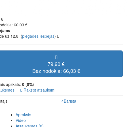
 €
odokļa: 66,03 €
ejams
de uz 12.8.
(
piegādes iespējas
)
79,90 €
Bez nodokļa: 66,03 €
ais apskats:
0
(
0%
)
auksmes
Rakstīt atsauksmi
tājs:
4Barista
Apraksts
Video
Atsauksmes (0)