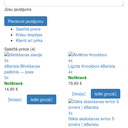
Jūsu jautājums
Pievienot jautājumu
Saistītā prece
Krāsu iespējas
Klienti arī pirka
Saistītā prece (4)
3x
4x
4Barista Blīvēšanas
Ligzda Knockbox 4Barista
paliktnis — josla
4x
3x
Noliktavā
Noliktavā
79,90 €
14,90 €
Detaļa
Ielikt grozā
Detaļa
Ielikt grozā
3x
Stikla skalošanas ierīce S
izmērs | 4Barista