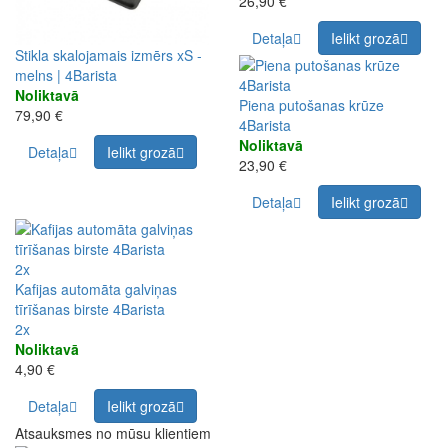
26,90 €
Detaļa
Ielikt grozā
Stikla skalojamais izmērs xS -
melns | 4Barista
Noliktavā
Piena putošanas krūze
79,90 €
4Barista
Noliktavā
Detaļa
Ielikt grozā
23,90 €
Detaļa
Ielikt grozā
2x
Kafijas automāta galviņas
tīrīšanas birste 4Barista
2x
Noliktavā
4,90 €
Detaļa
Ielikt grozā
Atsauksmes no mūsu klientiem