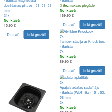
4Barista Magnētiskā
4Barista
dozēšanas piltuve - 51, 53, 58
Bezmaksas piegāde
mm
Noliktavā
21x
169,90 €
Noliktavā
Detaļa
Ielikt grozā
15,90 €
Detaļa
Ielikt grozā
7x
Tamper stacija ar Knock box
4Barista
7x
Noliktavā
89,90 €
Detaļa
Ielikt grozā
2x
Apaļais adatas sadalītājs
4Barista (WDT rīks) - 51, 53,
58 mm
2x
Noliktavā