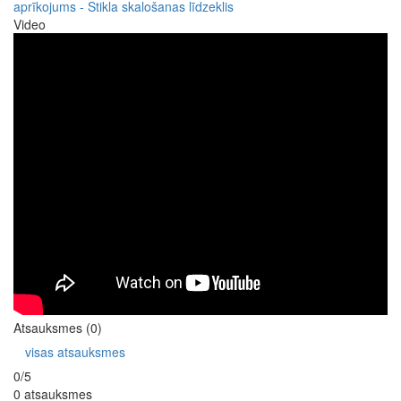
aprīkojums - Stikla skalošanas līdzeklis
Video
Atsauksmes (0)
visas atsauksmes
0/5
0 atsauksmes