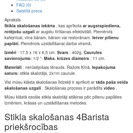
FAQ (0)
Saistītā prece
Apraksts
Stikla skalošanas iekārta
, kas aprīkota
ar augstspiediena,
rotējošu uzgali
ar augstu tīrīšanas efektivitāti. Piemērots
kafejnīcai, vīna bāram, bāram vai restorānam.
Ietver pilienu
paplāti.
Piemērots uzstādīšanai darba virsmā.
Izmēri
: 17,5 x 16 x 6,5 cm.
Svars
: 402g.
Caurules
savienojums:
1/2 ".
Maks. krūzes diametrs
: 11 cm.
Materiāli
: nerūsējošais tērauds. Ražots Ķīnā.
Iepakojuma
saturs:
stikla skalotājs, 2x1m caurule.
Visi mūsu klāsta skalošanas līdzekļi ir aprīkoti ar
tāda paša veida
skalošanas uzgali
. Skalošanas process ir parādīts
video
.
Mūsu klāstā esošie stikla skalotāji atšķiras pēc pilienu paplātes
izmēriem, krāsas un uzstādīšanas metodes.
Stikla skalošanas 4Barista
priekšrocības