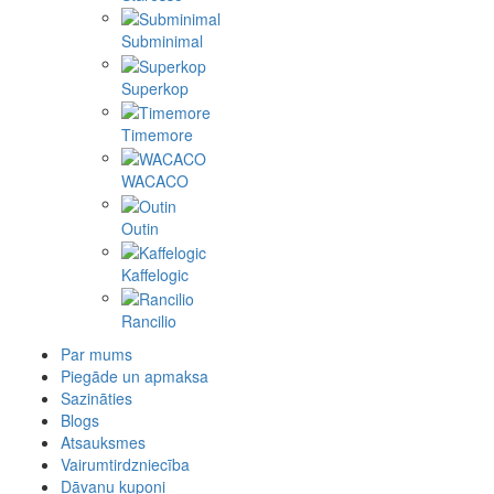
Subminimal
Superkop
Timemore
WACACO
Outin
Kaffelogic
Rancilio
Par mums
Piegāde un apmaksa
Sazināties
Blogs
Atsauksmes
Vairumtirdzniecība
Dāvanu kuponi