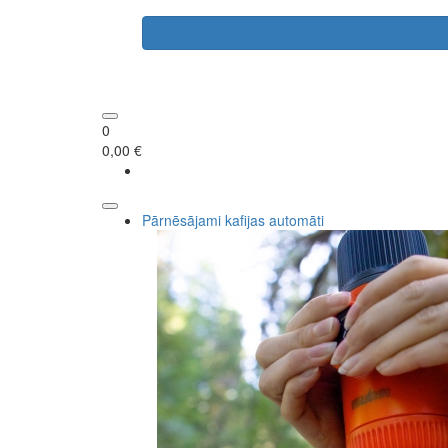
0
0,00 €
Pārnēsājami kafijas automāti