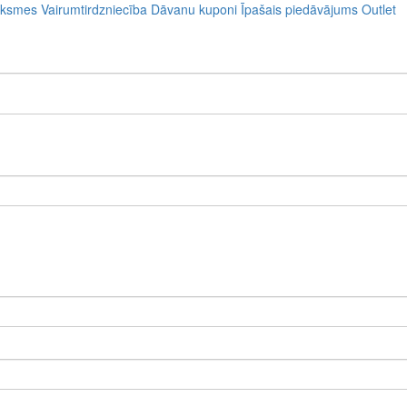
uksmes
Vairumtirdzniecība
Dāvanu kuponi
Īpašais piedāvājums
Outlet