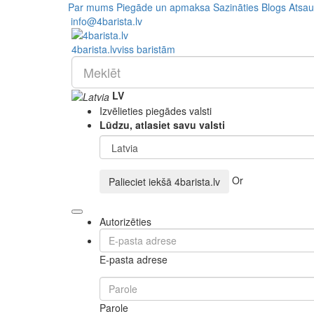
Par mums
Piegāde un apmaksa
Sazināties
Blogs
Atsa
info@4barista.lv
4
barista
.lv
viss baristām
LV
Izvēlieties piegādes valsti
Lūdzu, atlasiet savu valsti
Or
Palieciet iekšā
4barista.lv
Autorizēties
E-pasta adrese
Parole