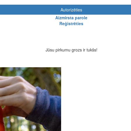
Autorizēties
Aizmirsta parole
Reģistrēties
Jūsu pirkumu grozs ir tukšs!