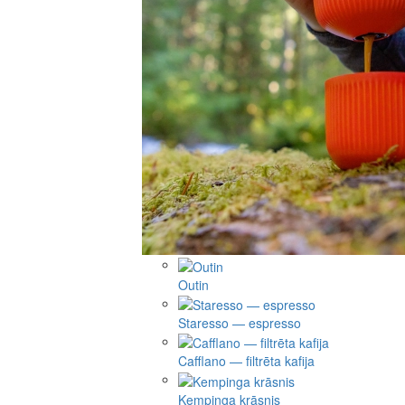
Outin
Staresso — espresso
Cafflano — filtrēta kafija
Kempinga krāsnis