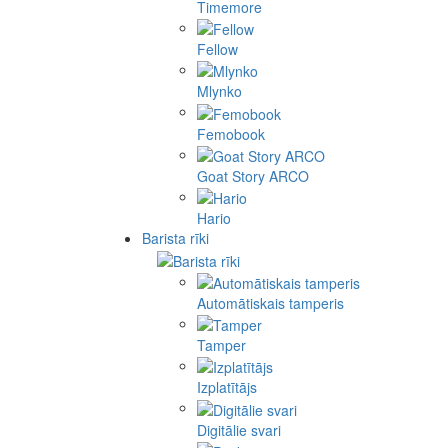
Timemore
Fellow
Mlynko
Femobook
Goat Story ARCO
Hario
Barista rīki
Automātiskais tamperis
Tamper
Izplatītājs
Digitālie svari