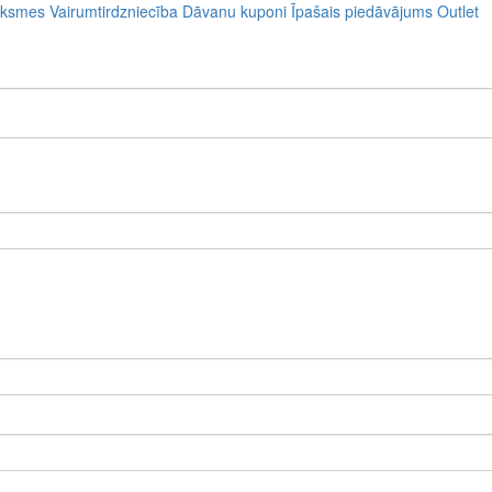
uksmes
Vairumtirdzniecība
Dāvanu kuponi
Īpašais piedāvājums
Outlet