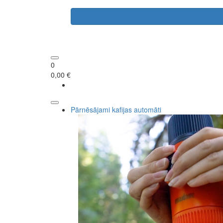
0
0,00 €
Pārnēsājami kafijas automāti