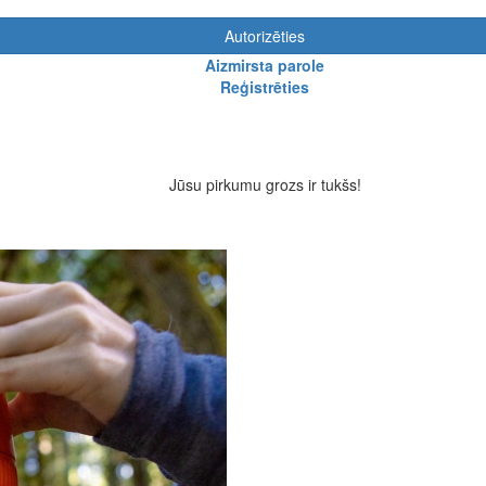
Autorizēties
Aizmirsta parole
Reģistrēties
Jūsu pirkumu grozs ir tukšs!