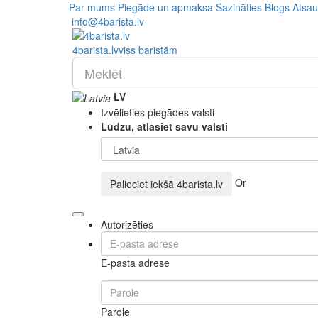
Par mums
Piegāde un apmaksa
Sazināties
Blogs
Atsa
info@4barista.lv
4
barista
.lv
viss baristām
LV
Izvēlieties piegādes valsti
Lūdzu, atlasiet savu valsti
Or
Palieciet iekšā
4barista.lv
Autorizēties
E-pasta adrese
Parole