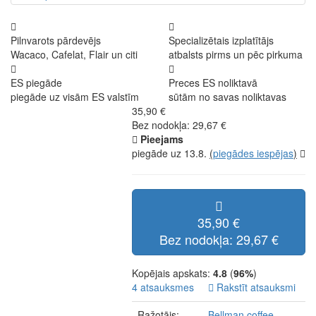
Pilnvarots pārdevējs
Specializētais izplatītājs
Wacaco, Cafelat, Flair un citi
atbalsts pirms un pēc pirkuma
ES piegāde
Preces ES noliktavā
piegāde uz visām ES valstīm
sūtām no savas noliktavas
35,90 €
Bez nodokļa: 29,67 €
Pieejams
piegāde uz 13.8.
(
piegādes iespējas
)
35,90 €
Bez nodokļa: 29,67 €
Kopējais apskats:
4.8
(
96%
)
4 atsauksmes
Rakstīt atsauksmi
Ražotājs:
Bellman coffee