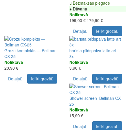
Bezmaksas piegāde
+ Dāvana
Noliktavā
199,00 €
179,90 €
Detaļa
Ielikt grozā
3x
Grozu komplekts — Bellman
barista pildspalva latte art
CX-25
3x
Noliktavā
Noliktavā
20,90 €
3,90 €
Detaļa
Ielikt grozā
Detaļa
Ielikt grozā
Shower screen–Bellman CX-
25
Noliktavā
15,90 €
Detaļa
Ielikt grozā