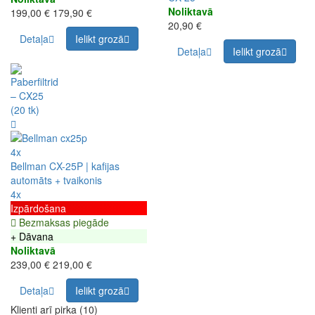
Noliktavā
199,00 €
179,90 €
20,90 €
Detaļa
Ielikt grozā
Detaļa
Ielikt grozā
4x
Bellman CX-25P | kafijas
automāts + tvaikonis
4x
Izpārdošana
Bezmaksas piegāde
+ Dāvana
Noliktavā
239,00 €
219,00 €
Detaļa
Ielikt grozā
Klienti arī pirka (10)