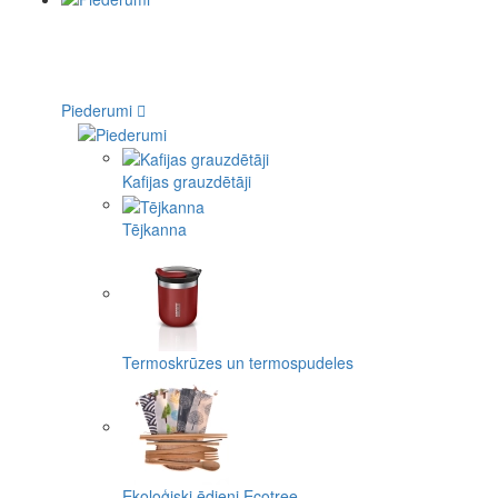
Piederumi
Kafijas grauzdētāji
Tējkanna
Termoskrūzes un termospudeles
Ekoloģiski ēdieni Ecotree