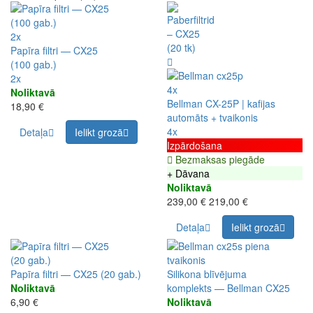
2x
Papīra filtri — CX25
(100 gab.)
2x
4x
Noliktavā
Bellman CX-25P | kafijas
18,90 €
automāts + tvaikonis
4x
Detaļa
Ielikt grozā
Izpārdošana
Bezmaksas piegāde
+ Dāvana
Noliktavā
239,00 €
219,00 €
Detaļa
Ielikt grozā
Papīra filtri — CX25 (20 gab.)
Silikona blīvējuma
Noliktavā
komplekts — Bellman CX25
6,90 €
Noliktavā