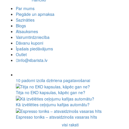
Par mums
Piegāde un apmaksa
Sazināties
Blogs
Atsauksmes
Vairumtirdzniecība
Dāvanu kuponi
Īpašais piedāvājums
Outlet
info@4barista.lv
10 padomi izcila dzēriena pagatavošanai
Tēja no EKO kapsulas, kāpēc gan ne?
Kā izvēlēties ceļojumu kafijas automātu?
Espresso toniks – atsvaidzinošs vasaras hīts
visi raksti