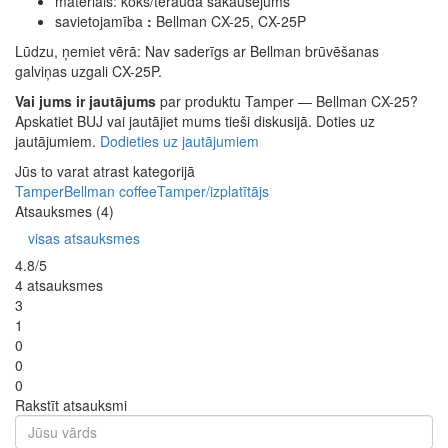
materiāls: koks/tērauda sakausējums
savietojamība
:
Bellman CX-25, CX-25P
Lūdzu, ņemiet vērā: Nav saderīgs ar Bellman brūvēšanas
galviņas uzgali CX-25P.
Vai jums ir jautājums
par produktu Tamper — Bellman CX-25?
Apskatiet BUJ vai jautājiet mums tieši diskusijā. Doties uz
jautājumiem.
Dodieties uz jautājumiem
Jūs to varat atrast kategorijā
Tamper
Bellman coffee
Tamper/izplatītājs
Atsauksmes (4)
visas atsauksmes
4.8/5
4 atsauksmes
3
1
0
0
0
Rakstīt atsauksmi