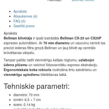
Apraksts
Atsauksmes (4)
FAQ (0)
Saistītā prece
Apraksts
Bellman blīvētājs
ir īpaši izstrādāts
Bellman CX-25 un CX25P
espresso automātiem. Ar
70 mm diametru
un caurumu centrā tas
precīzi iederas filtra grozā Bellman un ļauj blīvēt ap centrālo
brūvēšanas vārpstu.
Tamper palīdz radīt vienmērīgu kafijas rūgtumu,
uzlabojot
ūdens plūsmu
un veicinot līdzsvarotāku espreso ekstrakciju.
Ergonomiskais koka rokturis
nodrošina ērtu satvērienu un
vienmērīgu spiedienu
blietēšanas laikā.
Tehniskie parametri:
diametrs: 70 mm
izmēri: 6,5 × 7 cm
svars: 0,14 kg