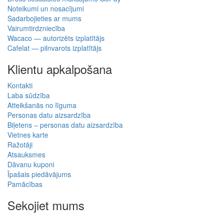
Noteikumi un nosacījumi
Sadarbojieties ar mums
Vairumtirdzniecība
Wacaco — autorizēts izplatītājs
Cafelat — pilnvarots izplatītājs
Klientu apkalpošana
Kontakti
Laba sūdzība
Atteikšanās no līguma
Personas datu aizsardzība
Biļetens – personas datu aizsardzība
Vietnes karte
Ražotāji
Atsauksmes
Dāvanu kuponi
Īpašais piedāvājums
Pamācības
Sekojiet mums