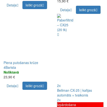
15,90 €
Detaļa
Ielikt grozā
Detaļa
Ielikt grozā
Piena putošanas krūze
4Barista
Noliktavā
23,90 €
2x
Detaļa
Ielikt grozā
Bellman CX-25 | kafijas
automāts + tvaikonis
2x
Izpārdošana