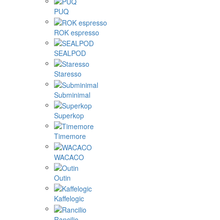
PUQ
ROK espresso
SEALPOD
Staresso
Subminimal
Superkop
Timemore
WACACO
Outin
Kaffelogic
Rancilio