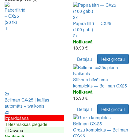
2x
Papīra filtri — CX25
(100 gab.)
2x
Noliktavā
18,90 €
Detaļa
Ielikt grozā
Silikona blīvējuma
komplekts — Bellman CX25
Noliktavā
2x
15,90 €
Bellman CX-25 | kafijas
automāts + tvaikonis
Detaļa
Ielikt grozā
2x
Izpārdošana
Bezmaksas piegāde
Grozu komplekts — Bellman
+ Dāvana
CX-25
Noliktavā