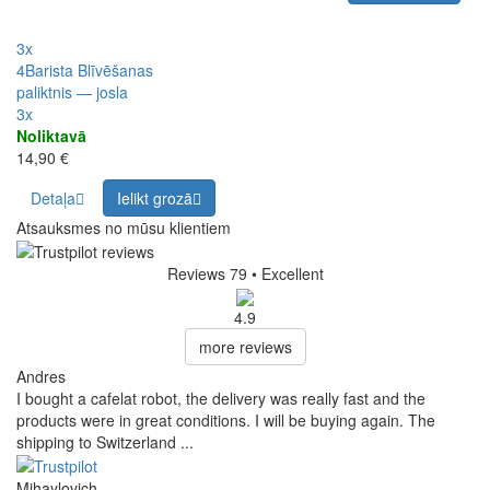
3x
4Barista Blīvēšanas
paliktnis — josla
3x
Noliktavā
14,90 €
Detaļa
Ielikt grozā
Atsauksmes no mūsu klientiem
Reviews 79
• Excellent
4.9
more reviews
Andres
I bought a cafelat robot, the delivery was really fast and the
products were in great conditions. I will be buying again. The
shipping to Switzerland ...
Mihaylovich